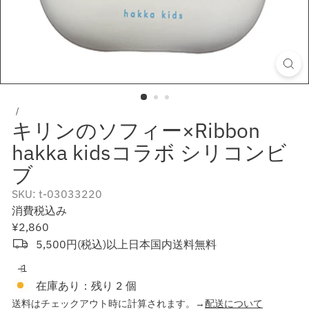
キリンのソフィー×Ribbon
hakka kidsコラボ シリコンビ
ブ
SKU: t-03033220
消費税込み
通
¥2,860
常
5,500円(税込)以上日本国内送料無料
価
格
在庫あり：残り 2 個
送料はチェックアウト時に計算されます。→
配送について