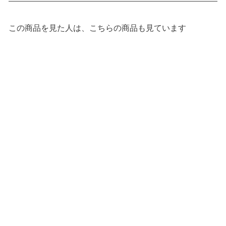
この商品を見た人は、こちらの商品も見ています
カートに追加する
キリンのソフィー×Ribbon hakka kidsコ
¥2,860
ラボ シリコンビブ