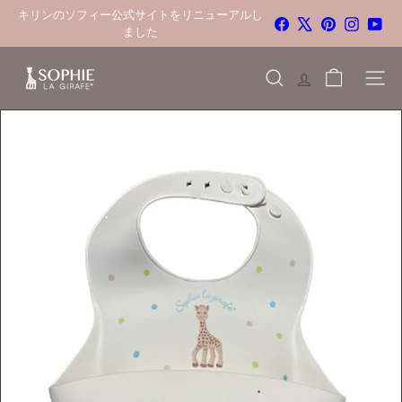
コ
キリンのソフィー公式サイトをリニューアルし
Facebook
X
Pinterest
Instagra
You
ス
ン
ました
ラ
テ
イ
S
ド
ン
シ
サイト
商品を探す
o
ョ
ツ
ー
p
に
を
h
一
進
時
i
停
む
止
e
す
る
l
a
g
i
r
a
f
e